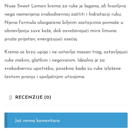
Nuxe Sweet Lemon krema za ruke je lagana, ali hranljiva
nega namenjena svakodnevnoj zaštiti i hidrataciji ruku.
Njena formula obogaćena biljnim sastojcima pomaže u
obnavljanju suve kože, dok osvežavajući miris limuna
pruža prijatan, energizujući osećaj.
Krema se brzo upija i ne ostavlja masan trag, ostavljajući
ruke mekim, glatkim i negovanim. Idealna je za
svakodnevnu upotrebu, posebno kada su ruke izložene
čestom pranju i spoljašnjim uticajima.
RECENZIJE (0)
Još nema komentara.