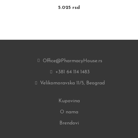
5.025
rsd
Office@PharmacyHouse.rs
+381 64 114 1483
Velikomoravska 11/5, Beograd
Kupovina
O nama
Brendovi