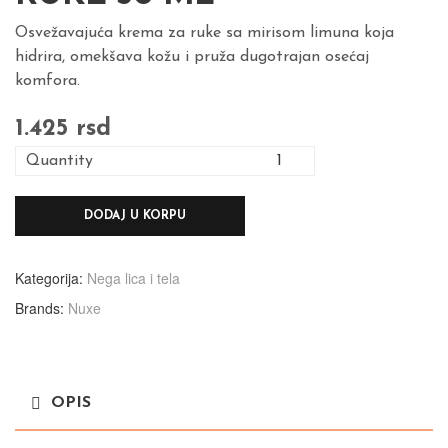
Osvežavajuća krema za ruke sa mirisom limuna koja
hidrira, omekšava kožu i pruža dugotrajan osećaj
komfora.
1.425
rsd
Quantity
DODAJ U KORPU
Kategorija:
Nega lica i tela
Brands:
Nuxe
OPIS