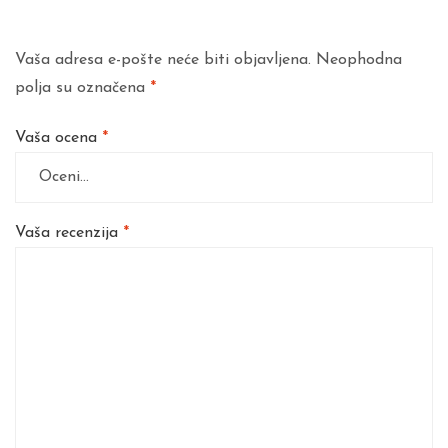
Vaša adresa e-pošte neće biti objavljena.
Neophodna
polja su označena
*
Vaša ocena
*
Vaša recenzija
*