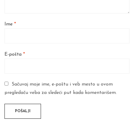
Ime
*
E-pošta
*
Sačuvaj moje ime, e-poštu i veb mesto u ovom
pregledaču veba za sledeći put kada komentarišem.