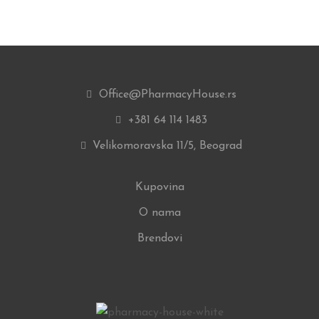
Office@PharmacyHouse.rs
+381 64 114 1483
Velikomoravska 11/5, Beograd
Kupovina
O nama
Brendovi