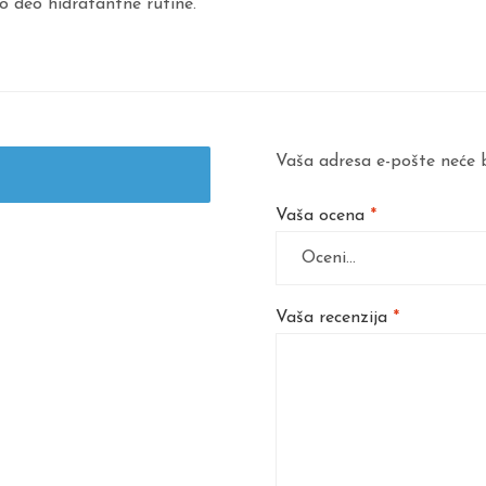
o deo hidratantne rutine.
Vaša adresa e-pošte neće b
Vaša ocena
*
Vaša recenzija
*