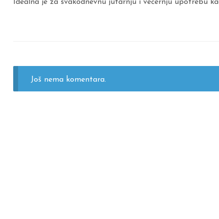
Idealna je za svakodnevnu jutarnju i večernju upotrebu ka
Još nema komentara.