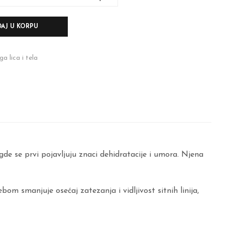
AJ U KORPU
a lica i tela
e se prvi pojavljuju znaci dehidratacije i umora. Njena
om smanjuje osećaj zatezanja i vidljivost sitnih linija,