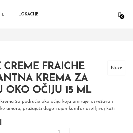
I
LOKACIJE
0
 CREME FRAICHE
Nuxe
ANTNA KREMA ZA
 OKO OČIJU 15 ML
krema za područje oko očiju koja umiruje, osvežava i
ke umora, pružajući dugotrajan komfor osetljivoj koži.
d