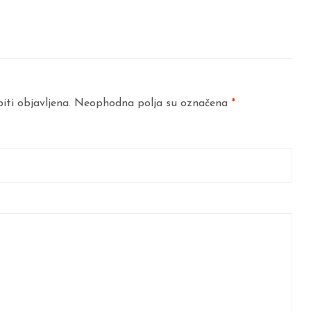
iti objavljena.
Neophodna polja su označena
*