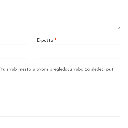
E-pošta
*
štu i veb mesto u ovom pregledaču veba za sledeći put