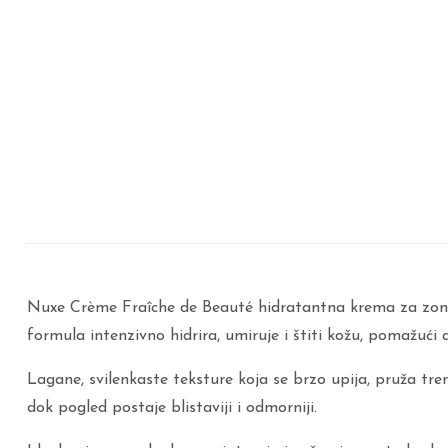
Nuxe Crème Fraîche de Beauté hidratantna krema za zonu ok
formula intenzivno hidrira, umiruje i štiti kožu, pomažući d
Lagane, svilenkaste teksture koja se brzo upija, pruža tre
dok pogled postaje blistaviji i odmorniji.