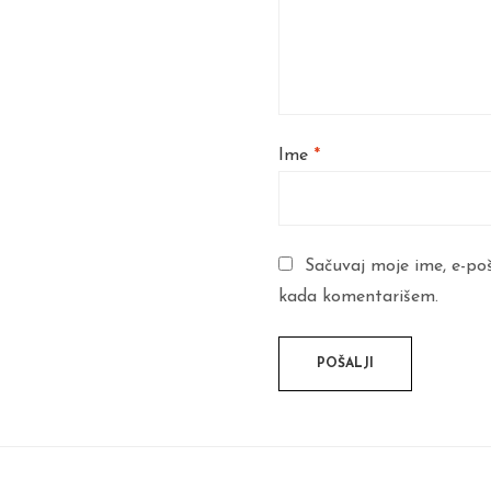
Ime
*
Sačuvaj moje ime, e-po
kada komentarišem.