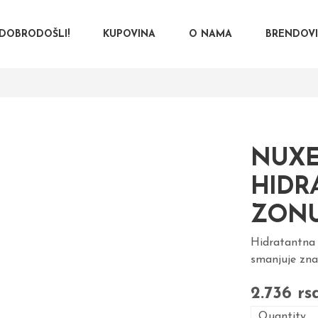
DOBRODOŠLI!
KUPOVINA
O NAMA
BRENDOV
NUXE
HIDR
ZONU
Hidratantna 
smanjuje zna
2.736
rs
Quantity