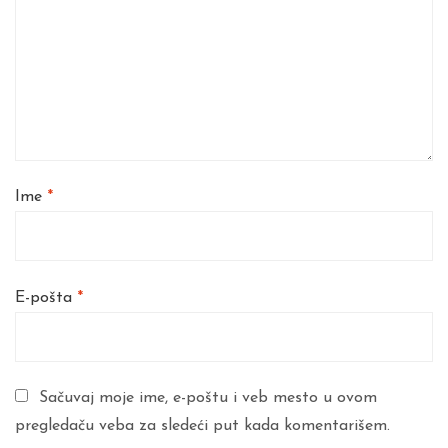
Ime
*
E-pošta
*
Sačuvaj moje ime, e-poštu i veb mesto u ovom
pregledaču veba za sledeći put kada komentarišem.