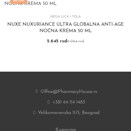
AKCIJA!
NEGA LICA I TELA
NUXE NUXURIANCE ULTRA GLOBALNA ANTI-AGE
NOĆNA KREMA 50 ML
5.645
rsd
8.064
rsd
Office@PharmacyHouse.rs
+381 64 114 1483
Velikomoravska 11/5, Beograd
Kupovina