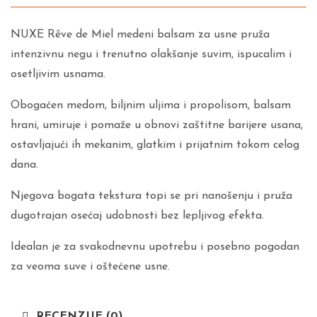
NUXE Rêve de Miel medeni balsam za usne pruža
intenzivnu negu i trenutno olakšanje suvim, ispucalim i
osetljivim usnama.
Obogaćen medom, biljnim uljima i propolisom, balsam
hrani, umiruje i pomaže u obnovi zaštitne barijere usana,
ostavljajući ih mekanim, glatkim i prijatnim tokom celog
dana.
Njegova bogata tekstura topi se pri nanošenju i pruža
dugotrajan osećaj udobnosti bez lepljivog efekta.
Idealan je za svakodnevnu upotrebu i posebno pogodan
za veoma suve i oštećene usne.
RECENZIJE (0)