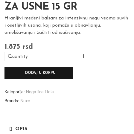
ZA USNE 15 GR
Hranljivi medeni balsam za intenzivnu negu veoma suvih
i osetljivih usana, koji pomaže u obnavljanju,
omekšavanju i zaštiti od isušivanja.
1.875
rsd
Quantity
DODAJ U KORPU
Kategorija:
Nega lica i tela
Brands:
Nuxe
OPIS