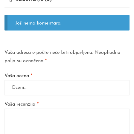
Još nema komentara.
Vaša adresa e-pošte neće biti objavljena.
Neophodna
polja su označena
*
Vaša ocena
*
Vaša recenzija
*