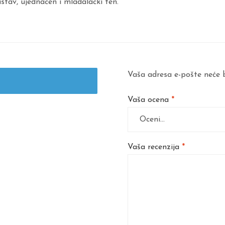
istav, ujednačen i mladalački ten.
Vaša adresa e-pošte neće b
Vaša ocena
*
Vaša recenzija
*