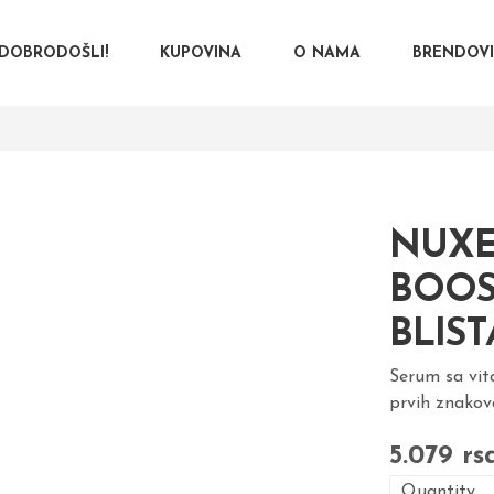
DOBRODOŠLI!
KUPOVINA
O NAMA
BRENDOV
NUXE
BOOS
BLIST
Serum sa vita
prvih znakov
5.079
rs
Quantity