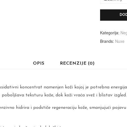
DOD
Kategorija:
Neg
Brands:
Nuxe
OPIS
RECENZIJE (0)
idativni koncentrat namenjen koži kojoj je potrebna energija
 poboljšava teksturu kože, dok koži vraća svež i blistav izgled.
enzivno hidrira i podstiče regeneraciju kože, smanjujući pojav