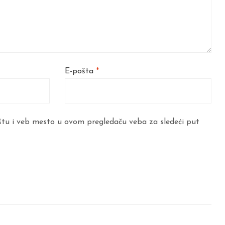
E-pošta
*
štu i veb mesto u ovom pregledaču veba za sledeći put