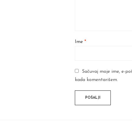
Ime
*
Sačuvaj moje ime, e-po
kada komentarišem.