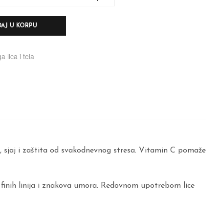
AJ U KORPU
a lica i tela
, sjaj i zaštita od svakodnevnog stresa. Vitamin C pomaže
u finih linija i znakova umora. Redovnom upotrebom lice