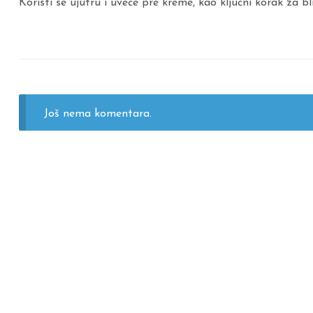
Koristi se ujutru i uveče pre kreme, kao ključni korak za bl
Još nema komentara.