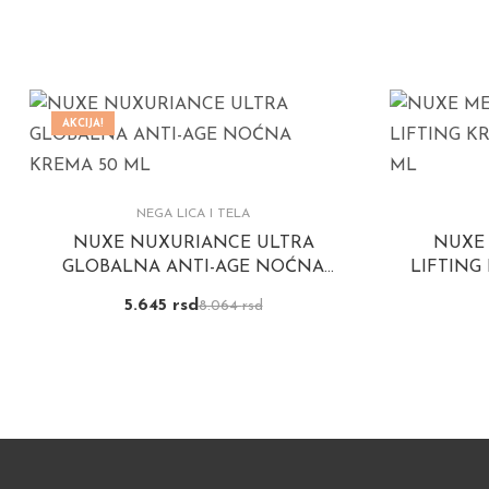
AKCIJA!
NEGA LICA I TELA
NUXE NUXURIANCE ULTRA
NUXE 
GLOBALNA ANTI-AGE NOĆNA
LIFTING
KREMA 50 ML
5.645
rsd
8.064
rsd