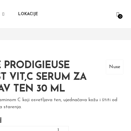
I
LOKACIJE
0
 PRODIGIEUSE
Nuxe
T VIT,C SERUM ZA
AV TEN 30 ML
minom C koji osvetljava ten, ujednačava kožu i štiti od
a starenja.
d