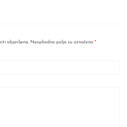
iti objavljena.
Neophodna polja su označena
*