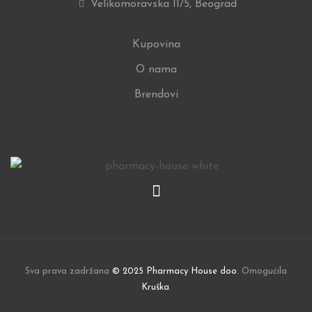
Velikomoravska 11/5, Beograd
Kupovina
O nama
Brendovi
Sva prava zadržana
© 2025 Pharmacy House doo
. Omogućila
Kruška
.