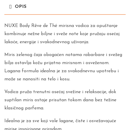
OPIS
NUXE Body Rêve de Thé mirisna vodica za opuštanje
kombinuje nežne biljne i sveže note koje pružaju osećaj
lakoće, energije i svakodnevnog uživanja.
Miris zelenog čaja obogaćen notama rabarbare i svežeg
bilja ostavlja kožu prijatno mirisnom i osveženom.
Lagana formula idealna je za svakodnevnu upotrebu i
može se nanositi na telo i kosu.
Vodica pruža trenutni osećaj svežine i relaksacije, dok
suptilan miris ostaje prisutan tokom dana bez težine
klasičnog parfema.
Idealna je za sve koji vole lagane, čiste i osvežavajuće
mirise inspirisane prirodom.