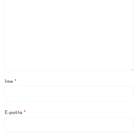
Ime
*
E-pošta
*