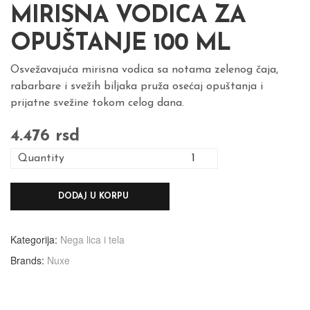
MIRISNA VODICA ZA
OPUŠTANJE 100 ML
Osvežavajuća mirisna vodica sa notama zelenog čaja,
rabarbare i svežih biljaka pruža osećaj opuštanja i
prijatne svežine tokom celog dana.
4.476
rsd
Quantity
DODAJ U KORPU
Kategorija:
Nega lica i tela
Brands:
Nuxe