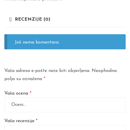
RECENZIJE (0)
Još nema komentara.
Vaša adresa e-pošte neće biti objavljena.
Neophodna
polja su označena
*
Vaša ocena
*
Vaša recenzija
*