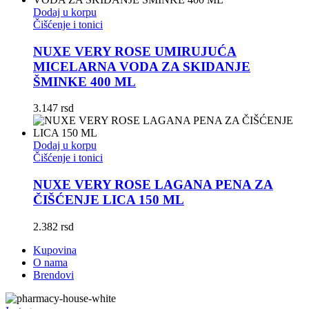
Dodaj u korpu
Čišćenje i tonici
NUXE VERY ROSE UMIRUJUĆA
MICELARNA VODA ZA SKIDANJE
ŠMINKE 400 ML
3.147
rsd
Dodaj u korpu
Čišćenje i tonici
NUXE VERY ROSE LAGANA PENA ZA
ČIŠĆENJE LICA 150 ML
2.382
rsd
Kupovina
O nama
Brendovi