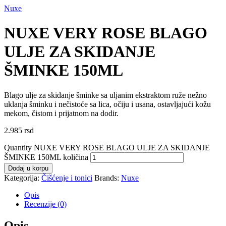
Nuxe
NUXE VERY ROSE BLAGO
ULJE ZA SKIDANJE
ŠMINKE 150ML
Blago ulje za skidanje šminke sa uljanim ekstraktom ruže nežno
uklanja šminku i nečistoće sa lica, očiju i usana, ostavljajući kožu
mekom, čistom i prijatnom na dodir.
2.985
rsd
Quantity
NUXE VERY ROSE BLAGO ULJE ZA SKIDANJE
ŠMINKE 150ML količina
Dodaj u korpu
Kategorija:
Čišćenje i tonici
Brands:
Nuxe
Opis
Recenzije (0)
Opis