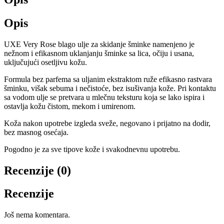
Opis
UXE Very Rose blago ulje za skidanje šminke namenjeno je
nežnom i efikasnom uklanjanju šminke sa lica, očiju i usana,
uključujući osetljivu kožu.
Formula bez parfema sa uljanim ekstraktom ruže efikasno rastvara
šminku, višak sebuma i nečistoće, bez isušivanja kože. Pri kontaktu
sa vodom ulje se pretvara u mlečnu teksturu koja se lako ispira i
ostavlja kožu čistom, mekom i umirenom.
Koža nakon upotrebe izgleda sveže, negovano i prijatno na dodir,
bez masnog osećaja.
Pogodno je za sve tipove kože i svakodnevnu upotrebu.
Recenzije (0)
Recenzije
Još nema komentara.