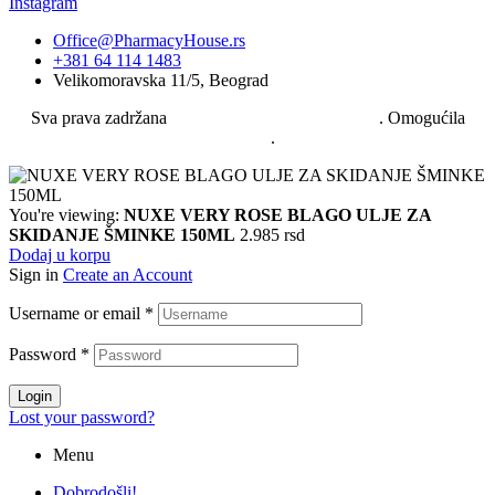
Instagram
Office@PharmacyHouse.rs
+381 64 114 1483
Velikomoravska 11/5, Beograd
Sva prava zadržana
© 2025 Pharmacy House doo
. Omogućila
Kruška
.
You're viewing:
NUXE VERY ROSE BLAGO ULJE ZA
SKIDANJE ŠMINKE 150ML
2.985
rsd
Dodaj u korpu
Sign in
Create an Account
Username or email
*
Password
*
Login
Lost your password?
Menu
Dobrodošli!