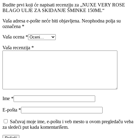
Budite prvi koji će napisati recenziju za „NUXE VERY ROSE
BLAGO ULJE ZA SKIDANJE ŠMINKE 150ML“
Vaša adresa e-pošte neće biti objavljena.
Neophodna polja su
označena
*
Vaša ocena
*
Vaša recenzija
*
Ime
*
E-pošta
*
Sačuvaj moje ime, e-poštu i veb mesto u ovom pregledaču veba
za sledeći put kada komentarišem.