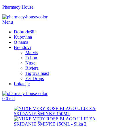
Pharmacy House
Menu
Dobrodošli!
Kupovina
O nama
Brendovi
Marvis
Lebon
Nuxe
Riviera
Tigrova mast
Ezi Drops
Lokacije
0
0
rsd