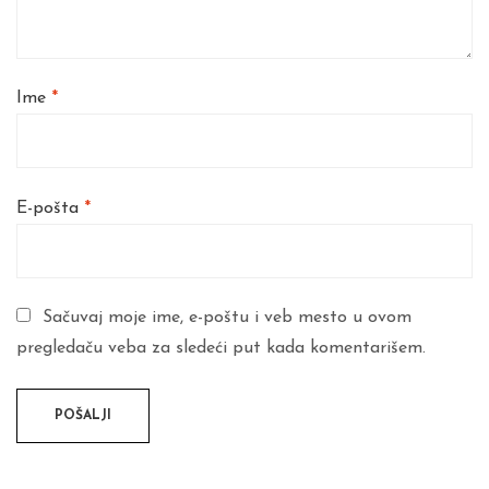
Ime
*
E-pošta
*
Sačuvaj moje ime, e-poštu i veb mesto u ovom
pregledaču veba za sledeći put kada komentarišem.