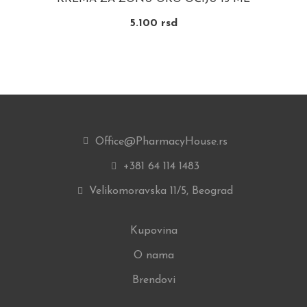
5.100
rsd
Office@PharmacyHouse.rs
+381 64 114 1483
Velikomoravska 11/5, Beograd
Kupovina
O nama
Brendovi