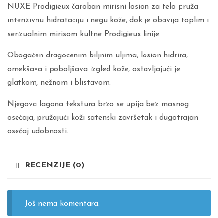
NUXE Prodigieux čaroban mirisni losion za telo pruža
intenzivnu hidrataciju i negu kože, dok je obavija toplim i
senzualnim mirisom kultne Prodigieux linije.
Obogaćen dragocenim biljnim uljima, losion hidrira,
omekšava i poboljšava izgled kože, ostavljajući je
glatkom, nežnom i blistavom.
Njegova lagana tekstura brzo se upija bez masnog
osećaja, pružajući koži satenski završetak i dugotrajan
osećaj udobnosti.
RECENZIJE (0)
Još nema komentara.