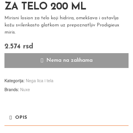
ZA TELO 200 ML
Mirisni losion za telo koji hidrira, omekšava i ostavlja
kožu svilenkasto glatkom uz prepoznatljiv Prodigieux
miris.
2.574
rsd
Nema na zalihama
Kategorija:
Nega lica i tela
Brands:
Nuxe
OPIS