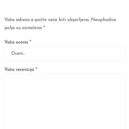
Vaša adresa e-pošte neće biti objavljena.
Neophodna
polja su označena
*
Vaša ocena
*
Vaša recenzija
*