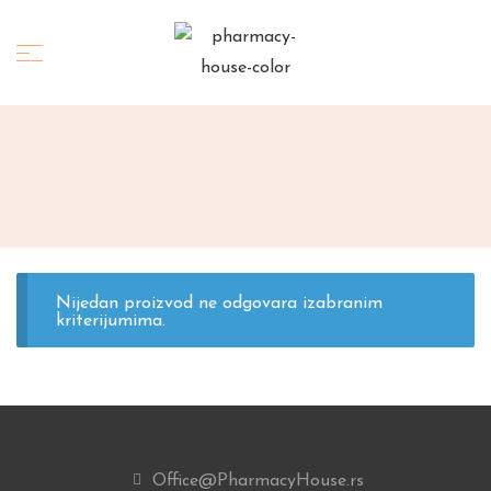
Nijedan proizvod ne odgovara izabranim
kriterijumima.
Office@PharmacyHouse.rs