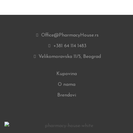
Office@PharmacyHouse.rs
+381 64 114 1483
Velikomoravska 11/5, Beograd
Kupovina
O nama
Brendovi