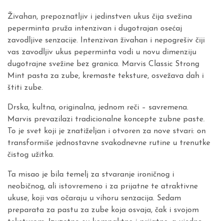
Živahan, prepoznatljiv i jedinstven ukus čija svežina
peperminta pruža intenzivan i dugotrajan osećaj
zavodljive senzacije. Intenzivan živahan i nepogrešiv čiji
vas zavodljiv ukus peperminta vodi u novu dimenziju
dugotrajne svežine bez granica. Marvis Classic Strong
Mint pasta za zube, kremaste teksture, osvežava dah i
štiti zube.
Drska, kultna, originalna, jednom reči – savremena.
Marvis prevazilazi tradicionalne koncepte zubne paste.
To je svet koji je znatiželjan i otvoren za nove stvari: on
transformiše jednostavne svakodnevne rutine u trenutke
čistog užitka.
Ta misao je bila temelj za stvaranje ironičnog i
neobičnog, ali istovremeno i za prijatne te atraktivne
ukuse, koji vas očaraju u vihoru senzacija. Sedam
preparata za pastu za zube koja osvaja, čak i svojom