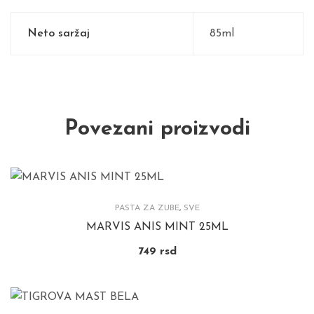
Neto saržaj
85ml
Povezani proizvodi
PASTA ZA ZUBE
,
SVE
MARVIS ANIS MINT 25ML
749
rsd