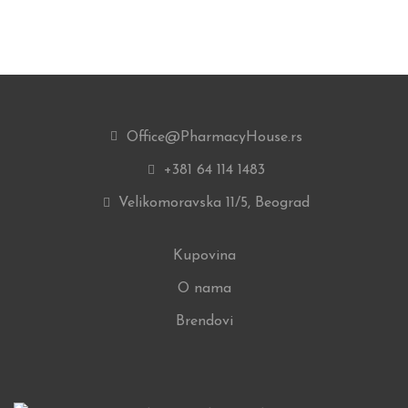
Office@PharmacyHouse.rs
+381 64 114 1483
Velikomoravska 11/5, Beograd
Kupovina
O nama
Brendovi