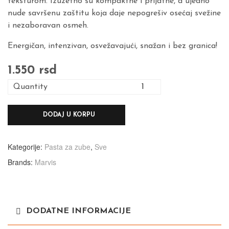
teksturom. Izuzetno su kompaktne i prijatne, a ujedno
nude savršenu zaštitu koja daje nepogrešiv osećaj svežine
i nezaboravan osmeh.
Energičan, intenzivan, osvežavajući, snažan i bez granica!
1.550
rsd
Quantity
DODAJ U KORPU
Kategorije:
Pasta za zube
,
Sve
Brands:
Marvis
DODATNE INFORMACIJE